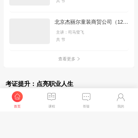
共 节
北京杰丽尔童装商贸公司（12月份）手工全盘账
主讲：司马莹飞
共 节
查看更多
考证提升：点亮职业人生
初级会计职称
中级会计职称
注册会计师
税务师
首页
课程
答疑
我的
2026年初级经济法基础-大v母题带练
主讲：孙林