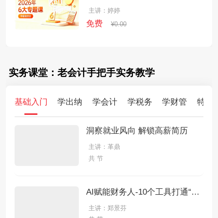
主讲：婷婷
免费
¥0.00
实务课堂：老会计手把手实务教学
基础入门
学出纳
学会计
学税务
学财管
特训
洞察就业风向 解锁高薪简历
主讲：革鼎
共 节
AI赋能财务人-10个工具打通“做账-报税-分析-报告"全链条
主讲：郑景芬