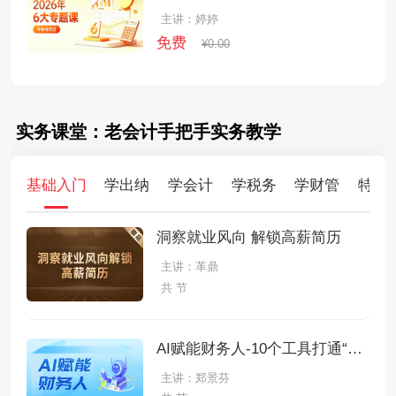
主讲：婷婷
免费
¥0.00
实务课堂：老会计手把手实务教学
基础入门
学出纳
学会计
学税务
学财管
特训
洞察就业风向 解锁高薪简历
主讲：革鼎
共 节
AI赋能财务人-10个工具打通“做账-报税-分析-报告"全链条
主讲：郑景芬