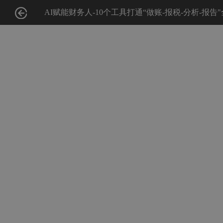
AI赋能财务人-10个工具打通“做账-报税-分析-报告