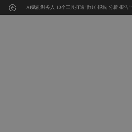
AI赋能财务人-10个工具打通“做账-报税-分析-报告