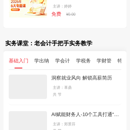
主讲：婷婷
免费
¥0.00
实务课堂：老会计手把手实务教学
基础入门
学出纳
学会计
学税务
学财管
特训
洞察就业风向 解锁高薪简历
主讲：革鼎
共 节
AI赋能财务人-10个工具打通“做账-报税-分析-报告"全链条
主讲：郑景芬