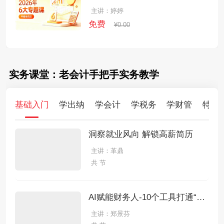
主讲：婷婷
免费
¥0.00
实务课堂：老会计手把手实务教学
基础入门
学出纳
学会计
学税务
学财管
特训
洞察就业风向 解锁高薪简历
主讲：革鼎
共 节
AI赋能财务人-10个工具打通“做账-报税-分析-报告"全链条
主讲：郑景芬