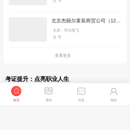
共 节
北京杰丽尔童装商贸公司（12月份）手工全盘账
主讲：司马莹飞
共 节
查看更多
考证提升：点亮职业人生
初级会计职称
中级会计职称
注册会计师
税务师
首页
课程
答疑
我的
2026年初级经济法基础-大v母题带练
主讲：孙林