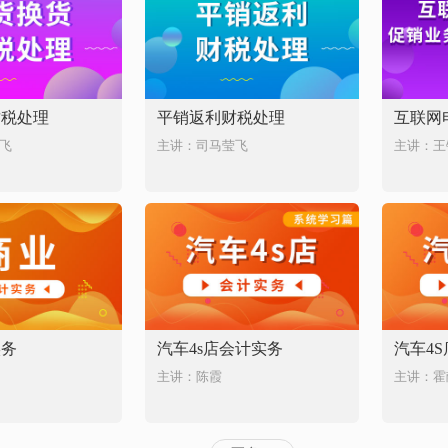
财税处理
平销返利财税处理
飞
主讲：司马莹飞
主讲：王
实务
汽车4s店会计实务
汽车4
主讲：陈霞
主讲：霍