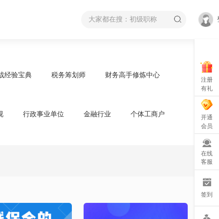
战经验宝典
税务筹划师
财务高手修炼中心
注册
有礼
视
行政事业单位
金融行业
个体工商户
开通
会员
在线
客服
签到