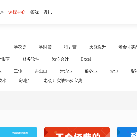
课
课程中心
答疑
资讯
计
学税务
学财管
特训营
技能提升
老会计实
计报表
财务软件
岗位会计
Excel
业
工业
进出口
建筑业
服务业
农业
影
技术
房地产
老会计实战经验宝典