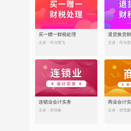
买一赠一财税处理
退货换货
主讲：司马莹飞
主讲：司马莹
连锁业会计实务
商业会计
主讲：宋培焕
主讲：胡雪媛