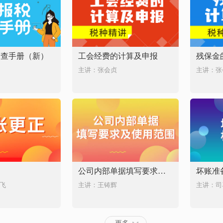
速查手册（新）
工会经费的计算及申报
残保金
主讲：张会贞
主讲：张
公司内部单据填写要求及使用范围
坏账准
飞
主讲：王铸辉
主讲：司