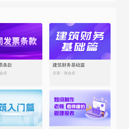
票条款
建筑财务基础篇
会贞
主讲：张会贞