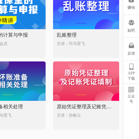
赚钱
贴吧
的计算与申报
乱账整理
会贞
主讲：司马莹飞
反馈
APP
下载
公众
号
备相关处理
原始凭证整理及记账凭证填制
马莹飞
主讲：孙毅云