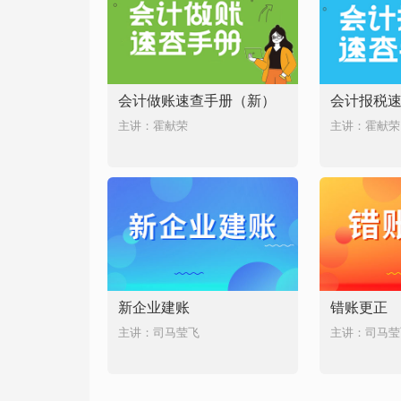
会计做账速查手册（新）
会计报税
主讲：霍献荣
主讲：霍献荣
新企业建账
错账更正
主讲：司马莹飞
主讲：司马莹