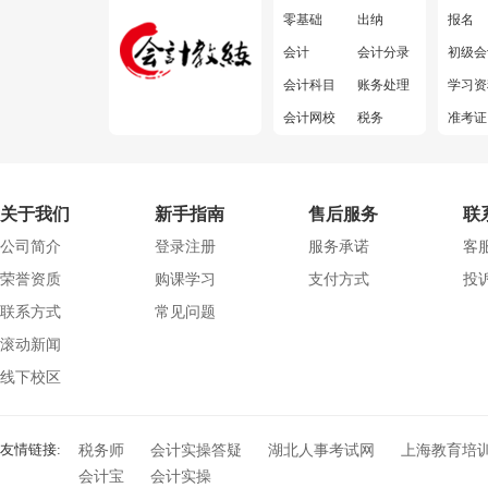
零基础
出纳
报名
会计
会计分录
初级会
会计科目
账务处理
学习资
会计网校
税务
准考证
财会头条
财务软件
成绩查
发票
其他
常见问
关于我们
新手指南
售后服务
联
会计准则
干货福利
公司简介
登录注册
服务承诺
客服
荣誉资质
购课学习
支付方式
投诉
联系方式
常见问题
滚动新闻
线下校区
友情链接:
税务师
会计实操答疑
湖北人事考试网
上海教育培
会计宝
会计实操