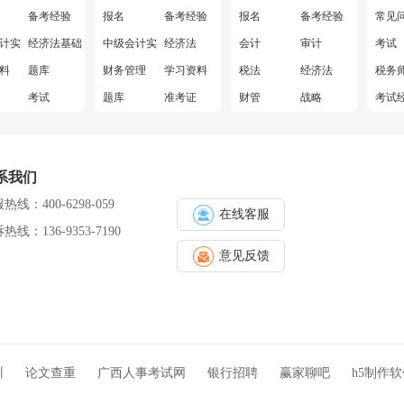
备考经验
报名
备考经验
报名
备考经验
常见
计实务
经济法基础
中级会计实务
经济法
会计
审计
考试
料
题库
财务管理
学习资料
税法
经济法
税务
考试
题库
准考证
财管
战略
考试
询
证书领取
考试
成绩查询
学习资料
题库
题
常见问题
证书领取
准考证
考试
系我们
成绩查询
证书领取
热线：400-6298-059
常见问题
在线客服
热线：136-9353-7190
意见反馈
训
论文查重
广西人事考试网
银行招聘
赢家聊吧
h5制作