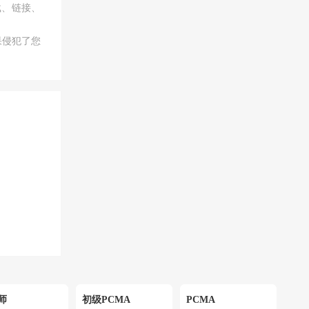
载、链接、
果侵犯了您
师
初级PCMA
PCMA